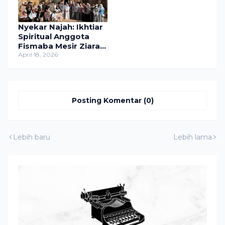
Nyekar Najah: Ikhtiar
Spiritual Anggota
Fismaba Mesir Ziarahi
Makam Ulama Jelang
April 18, 2026
Ujian
Posting Komentar (0)
Lebih baru
Lebih lama