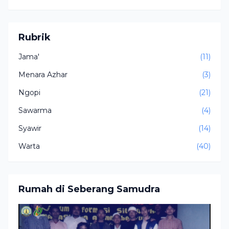
Ujian
Rubrik
Jama'
(11)
Menara Azhar
(3)
Ngopi
(21)
Sawarma
(4)
Syawir
(14)
Warta
(40)
Rumah di Seberang Samudra