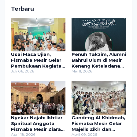
Terbaru
Usai Masa Ujian,
Penuh Takzim, Alumni
Fismaba Mesir Gelar
Bahrul Ulum di Mesir
Pembukaan Kegiatan
Kenang Keteladanan
Bersama Pengasuh
Juli 06, 2026
K.H. Fadhlullah Malik
Mei 11, 2026
Pesantren Bahrul
Ulum
Nyekar Najah: Ikhtiar
Gandeng Al-Khidmah,
Spiritual Anggota
Fismaba Mesir Gelar
Fismaba Mesir Ziarahi
Majelis Zikir dan
Makam Ulama Jelang
April 18, 2026
Manakib Jelang Ujian
April 09, 2026