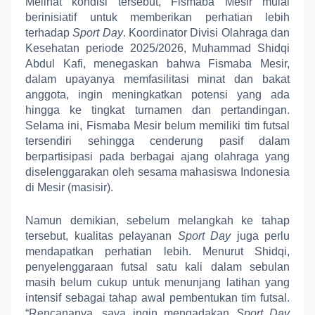
Melihat kondisi tersebut, Fismaba Mesir mulai
berinisiatif untuk memberikan perhatian lebih
terhadap
Sport Day
. Koordinator Divisi Olahraga dan
Kesehatan periode 2025/2026, Muhammad Shidqi
Abdul Kafi, menegaskan bahwa Fismaba Mesir,
dalam upayanya memfasilitasi minat dan bakat
anggota, ingin meningkatkan potensi yang ada
hingga ke tingkat turnamen dan pertandingan.
Selama ini, Fismaba Mesir belum memiliki tim futsal
tersendiri sehingga cenderung pasif dalam
berpartisipasi pada berbagai ajang olahraga yang
diselenggarakan oleh sesama mahasiswa Indonesia
di Mesir (masisir).
Namun demikian, sebelum melangkah ke tahap
tersebut, kualitas pelayanan
Sport Day
juga perlu
mendapatkan perhatian lebih. Menurut Shidqi,
penyelenggaraan futsal satu kali dalam sebulan
masih belum cukup untuk menunjang latihan yang
intensif sebagai tahap awal pembentukan tim futsal.
“Rencananya, saya ingin mengadakan
Sport Day