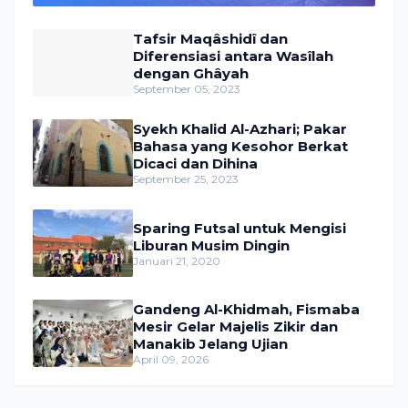
Tafsir Maqâshidî dan
Diferensiasi antara Wasîlah
dengan Ghâyah
September 05, 2023
Syekh Khalid Al-Azhari; Pakar
Bahasa yang Kesohor Berkat
Dicaci dan Dihina
September 25, 2023
Sparing Futsal untuk Mengisi
Liburan Musim Dingin
Januari 21, 2020
Gandeng Al-Khidmah, Fismaba
Mesir Gelar Majelis Zikir dan
Manakib Jelang Ujian
April 09, 2026