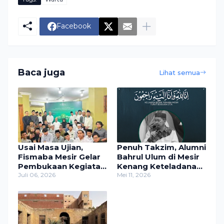
Facebook
Baca juga
Lihat semua
Usai Masa Ujian,
Penuh Takzim, Alumni
Fismaba Mesir Gelar
Bahrul Ulum di Mesir
Pembukaan Kegiatan
Kenang Keteladanan
Bersama Pengasuh
Juli 06, 2026
K.H. Fadhlullah Malik
Mei 11, 2026
Pesantren Bahrul
Ulum