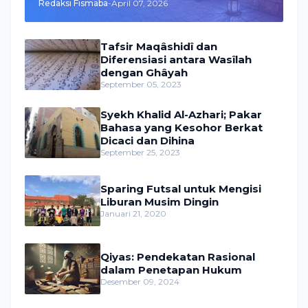
Redaksi Fismaba
-
April 07, 2026
Tafsir Maqâshidî dan
Diferensiasi antara Wasîlah
dengan Ghâyah
September 05, 2023
Syekh Khalid Al-Azhari; Pakar
Bahasa yang Kesohor Berkat
Dicaci dan Dihina
September 25, 2023
Sparing Futsal untuk Mengisi
Liburan Musim Dingin
Januari 21, 2020
Qiyas: Pendekatan Rasional
dalam Penetapan Hukum
Desember 09, 2024