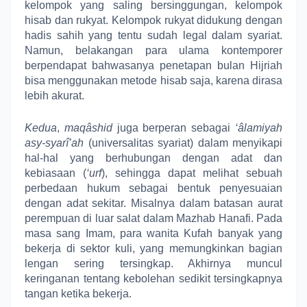
kelompok yang saling bersinggungan, kelompok
hisab dan rukyat. Kelompok rukyat didukung dengan
hadis sahih yang tentu sudah legal dalam syariat.
Namun, belakangan para ulama kontemporer
berpendapat bahwasanya penetapan bulan Hijriah
bisa menggunakan metode hisab saja, karena dirasa
lebih akurat.
Kedua
,
maqâshid
juga berperan sebagai
‘
âlamiyah
asy-syarî’ah
(
universalitas syariat
) dalam menyikapi
hal-hal yang berhubungan dengan adat dan
kebiasaan (
‘urf
), sehingga dapat melihat sebuah
perbedaan hukum sebagai bentuk penyesuaian
dengan adat sekitar. Misalnya dalam batasan aurat
perempuan di luar salat dalam Mazhab Hanafi. Pada
masa sang Imam, para wanita Kufah banyak yang
bekerja di sektor kuli, yang memungkinkan bagian
lengan sering tersingkap. Akhirnya muncul
keringanan tentang kebolehan sedikit tersingkapnya
tangan ketika bekerja.