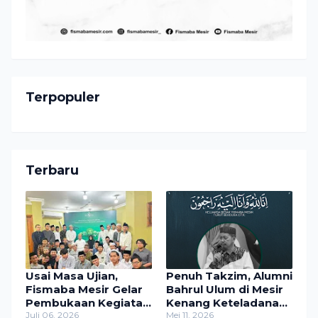
Terpopuler
Terbaru
Usai Masa Ujian,
Penuh Takzim, Alumni
Fismaba Mesir Gelar
Bahrul Ulum di Mesir
Pembukaan Kegiatan
Kenang Keteladanan
Bersama Pengasuh
Juli 06, 2026
K.H. Fadhlullah Malik
Mei 11, 2026