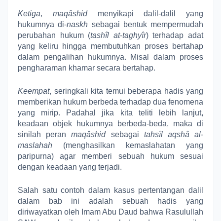
Ketiga
,
maq
â
shid
menyikapi dalil-dalil yang
hukumnya di-
naskh
sebagai bentuk
mempermudah
perubahan hukum
(
tashîl at-taghyîr
) terhadap adat
yang keliru hingga membutuhkan proses bertahap
dalam pengalihan hukumnya. Misal dalam proses
pengharaman khamar secara bertahap.
Keempat
, seringkali kita temui beberapa hadis yang
memberikan hukum berbeda terhadap dua fenomena
yang mirip. Padahal jika kita teliti lebih lanjut,
keadaan objek hukumnya berbeda-beda, maka di
sinilah peran
maq
â
shid
sebagai
tahs
î
l aqsh
â
al-
maslahah
(menghasilkan kemaslahatan yang
paripurna) agar memberi sebuah hukum sesuai
dengan keadaan yang terjadi.
Salah satu contoh dalam kasus pertentangan dalil
dalam bab ini adalah sebuah hadis yang
diriwayatkan oleh Imam Abu Daud bahwa Rasulullah