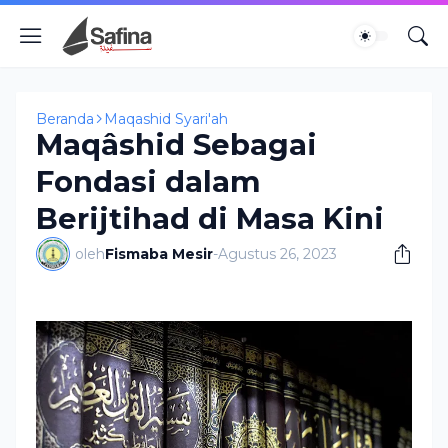
Beranda
Maqashid Syari'ah
Maqâshid Sebagai
Fondasi dalam
Berijtihad di Masa Kini
oleh
Fismaba Mesir
-
Agustus 26, 2023