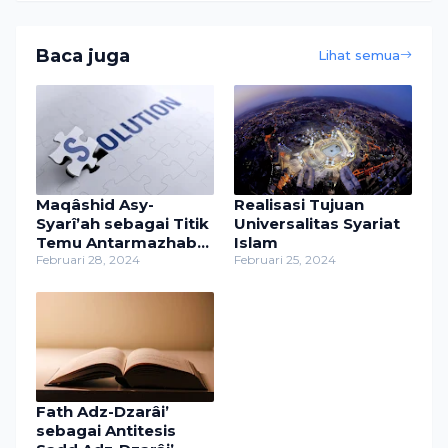
Baca juga
Lihat semua
Maqâshid Asy-
Realisasi Tujuan
Syarî’ah sebagai Titik
Universalitas Syariat
Temu Antarmazhab
Islam
dan Dasar Interaksi
Februari 28, 2024
Februari 25, 2024
Antaragama
Fath Adz-Dzarâi’
sebagai Antitesis