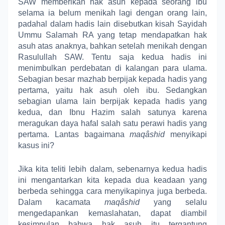
SAW memberikan hak asuh kepada seorang ibu
selama ia belum menikah lagi dengan orang lain,
padahal dalam hadis lain disebutkan kisah Sayidah
Ummu Salamah RA yang tetap mendapatkan hak
asuh atas anaknya, bahkan setelah menikah dengan
Rasulullah SAW. Tentu saja kedua hadis ini
menimbulkan perdebatan di kalangan para ulama.
Sebagian besar mazhab berpijak kepada hadis yang
pertama, yaitu hak asuh oleh ibu. Sedangkan
sebagian ulama lain berpijak kepada hadis yang
kedua, dan Ibnu Hazim salah satunya karena
meragukan daya hafal salah satu perawi hadis yang
pertama. Lantas bagaimana
maq
â
shid
menyikapi
kasus ini?
Jika kita teliti lebih dalam, sebenarnya kedua hadis
ini mengantarkan kita kepada dua keadaan yang
berbeda sehingga cara menyikapinya juga berbeda.
Dalam kacamata
maq
â
shid
yang selalu
mengedapankan kemaslahatan, dapat diambil
kesimpulan bahwa hak asuh itu tergantung