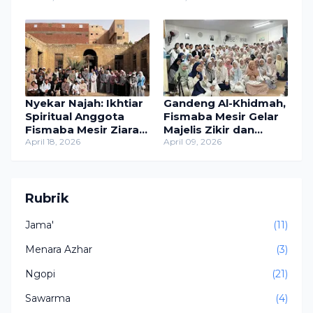
Pesantren Bahrul
Ulum
Nyekar Najah: Ikhtiar
Gandeng Al-Khidmah,
Spiritual Anggota
Fismaba Mesir Gelar
Fismaba Mesir Ziarahi
Majelis Zikir dan
Makam Ulama Jelang
April 18, 2026
Manakib Jelang Ujian
April 09, 2026
Ujian
Rubrik
Jama'
(11)
Menara Azhar
(3)
Ngopi
(21)
Sawarma
(4)