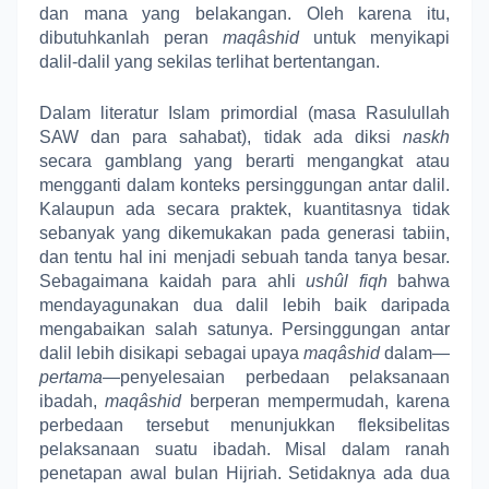
dan mana yang belakangan. Oleh karena itu,
dibutuhkanlah peran
maqâshid
untuk menyikapi
dalil-dalil yang sekilas terlihat bertentangan.
Dalam literatur Islam primordial (masa Rasulullah
SAW dan para sahabat), tidak ada diksi
naskh
secara gamblang yang berarti mengangkat atau
mengganti dalam konteks persinggungan antar dalil.
Kalaupun ada secara praktek, kuantitasnya tidak
sebanyak yang dikemukakan pada generasi tabiin
,
dan tentu hal ini menjadi sebuah tanda tanya besar.
Sebagaimana kaidah para ahli
ushûl fiqh
bahwa
mendayagunakan dua dalil lebih baik daripada
mengabaikan salah satunya. Persinggungan antar
dalil lebih disikapi sebagai upaya
maqâshid
dalam—
pertama
—
penyelesaian perbedaan pelaksanaan
ibadah,
maqâshid
berperan mempermudah, karena
perbedaan tersebut menunjukkan fleksibelitas
pelaksanaan suatu ibadah. Misal dalam ranah
penetapan awal bulan Hijriah. Setidaknya ada dua