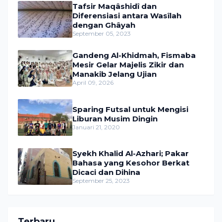
Tafsir Maqâshidî dan
Diferensiasi antara Wasîlah
dengan Ghâyah
September 05, 2023
Gandeng Al-Khidmah, Fismaba
Mesir Gelar Majelis Zikir dan
Manakib Jelang Ujian
April 09, 2026
Sparing Futsal untuk Mengisi
Liburan Musim Dingin
Januari 21, 2020
Syekh Khalid Al-Azhari; Pakar
Bahasa yang Kesohor Berkat
Dicaci dan Dihina
September 25, 2023
Terbaru